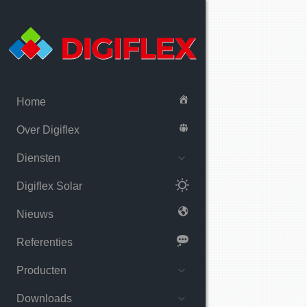
Home
Over Digiflex
Diensten
Digiflex Solar
Nieuws
Referenties
Producten
Downloads