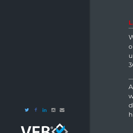
L
W
o
u
3
A
w
d
h