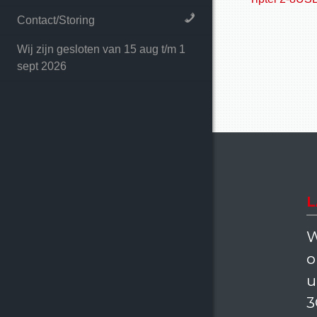
Contact/Storing
Wij zijn gesloten van 15 aug t/m 1
sept 2026
L
W
o
u
3