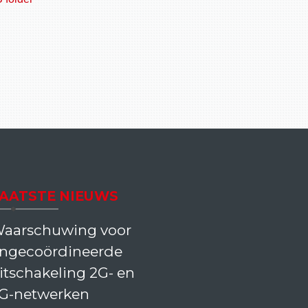
AATSTE NIEUWS
aarschuwing voor
ngecoördineerde
itschakeling 2G- en
G-netwerken