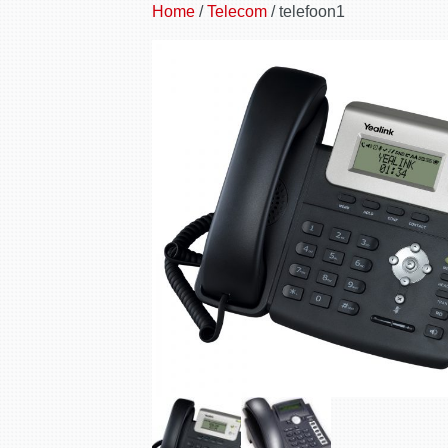
Home
/
Telecom
/ telefoon1