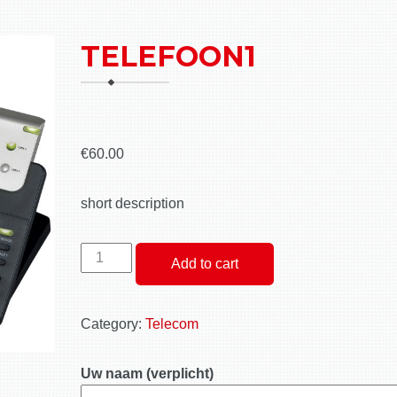
TELEFOON1
€
60.00
short description
telefoon1
Add to cart
quantity
Category:
Telecom
Uw naam (verplicht)