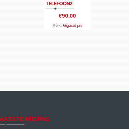
TELEFOON2
€
90.00
Merk:
Gigaset pro
AATSTE NIEUWS