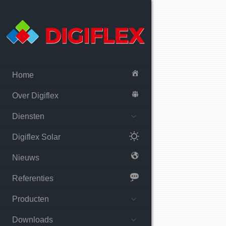
Home
Over Digiflex
Diensten
Digiflex Solar
Nieuws
Referenties
Producten
Downloads