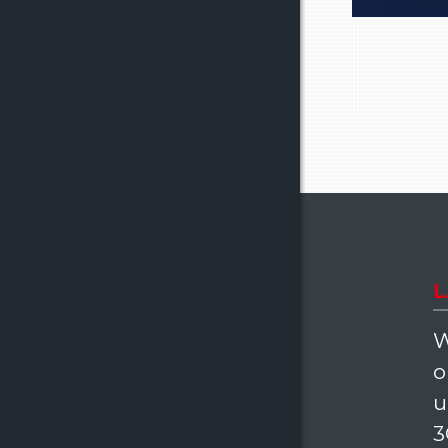
L
W
o
u
3