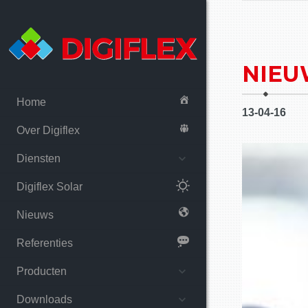
NIEU
Home
13-04-16
Over Digiflex
Diensten
Digiflex Solar
Nieuws
Referenties
Producten
Downloads