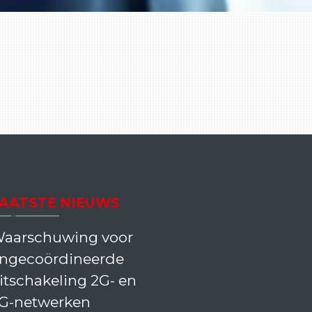
AATSTE NIEUWS
aarschuwing voor
ngecoördineerde
itschakeling 2G- en
G-netwerken