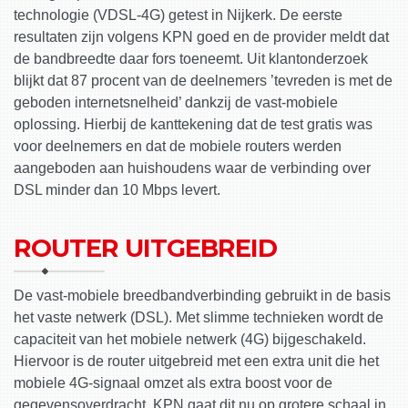
technologie (VDSL-4G) getest in Nijkerk. De eerste
resultaten zijn volgens KPN goed en de provider meldt dat
de bandbreedte daar fors toeneemt. Uit klantonderzoek
blijkt dat 87 procent van de deelnemers ’tevreden is met de
geboden internetsnelheid’ dankzij de vast-mobiele
oplossing. Hierbij de kanttekening dat de test gratis was
voor deelnemers en dat de mobiele routers werden
aangeboden aan huishoudens waar de verbinding over
DSL minder dan 10 Mbps levert.
ROUTER UITGEBREID
De vast-mobiele breedbandverbinding gebruikt in de basis
het vaste netwerk (DSL). Met slimme technieken wordt de
capaciteit van het mobiele netwerk (4G) bijgeschakeld.
Hiervoor is de router uitgebreid met een extra unit die het
mobiele 4G-signaal omzet als extra boost voor de
gegevensoverdracht. KPN gaat dit nu op grotere schaal in