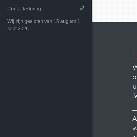
Contact/Storing
Wij zijn gesloten van 15 aug t/m 1
sept 2026
L
W
o
u
3
A
w