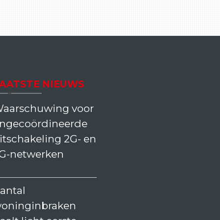
AATSTE NIEUWS
aarschuwing voor
ngecoördineerde
itschakeling 2G- en
G-netwerken
antal
oninginbraken