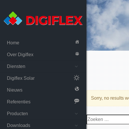
Home
Over Digiflex
Diensten
Digiflex Solar
Nieuws
Sorry, no results w
Referenties
Producten
Zoeken
naar:
Downloads